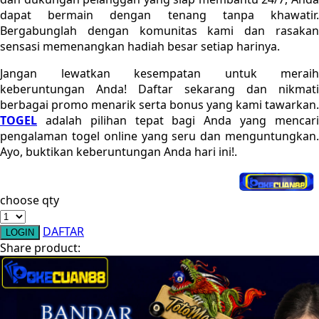
dapat bermain dengan tenang tanpa khawatir.
S
Bergabunglah dengan komunitas kami dan rasakan
sensasi memenangkan hadiah besar setiap harinya.
Sebamed
Jangan lewatkan kesempatan untuk meraih
Silver Cross
keberuntungan Anda! Daftar sekarang dan nikmati
Simply Idea
berbagai promo menarik serta bonus yang kami tawarkan.
TOGEL
adalah pilihan tepat bagi Anda yang mencari
Skip Hop
pengalaman togel online yang seru dan menguntungkan.
Ayo, buktikan keberuntungan Anda hari ini!.
Spectra
Squishmallows
choose qty
Starbooks
DAFTAR
LOGIN
Stick-O
Share product:
Stokke
Sudocrem
Sumimo