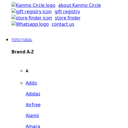
about Kanmo Circle
gift registry
store finder
contact us
TOTO TOGEL
Brand A-Z
A
Addo
Adidas
Airfree
Alamii
Amara