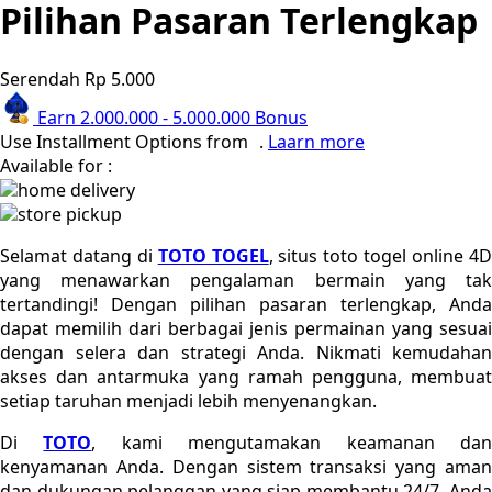
Pilihan Pasaran Terlengkap
Playgro
Poled Global
Serendah
Rp 5.000
Ponycycle
Earn
2.000.000
-
5.000.000
Bonus
Use Installment Options from
.
Laarn more
Puma
Available for :
home delivery
Pureats
store pickup
Q
Selamat datang di
TOTO TOGEL
, situs toto togel online 4
yang menawarkan pengalaman bermain yang tak
QV Baby
tertandingi! Dengan pilihan pasaran terlengkap, Anda
dapat memilih dari berbagai jenis permainan yang sesuai
R
dengan selera dan strategi Anda. Nikmati kemudahan
akses dan antarmuka yang ramah pengguna, membuat
Real Shades
setiap taruhan menjadi lebih menyenangkan.
Red Castle
Di
TOTO
, kami mengutamakan keamanan da
kenyamanan Anda. Dengan sistem transaksi yang aman
Ribbon Madness
dan dukungan pelanggan yang siap membantu 24/7, Anda