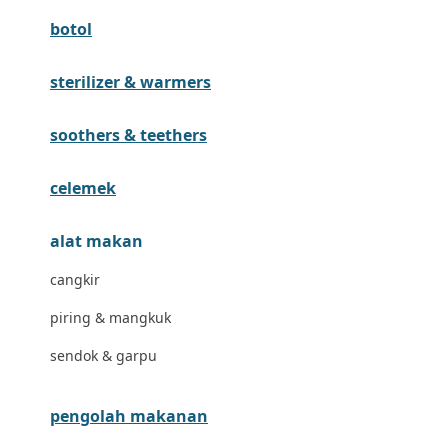
Hauck
botol
Havaianas
sterilizer & warmers
Hegen
Hot Wheels
soothers & teethers
Hybrid
celemek
I
alat makan
Inlacta DHA
cangkir
Interlac
piring & mangkuk
Ivenet
sendok & garpu
J
Jack N Jill
pengolah makanan
Joie